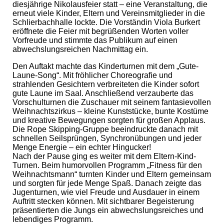
diesjährige Nikolausfeier statt – eine Veranstaltung, die
erneut viele Kinder, Eltern und Vereinsmitglieder in die
Schlierbachhalle lockte. Die Vorständin Viola Burkert
eröffnete die Feier mit begrüßenden Worten voller
Vorfreude und stimmte das Publikum auf einen
abwechslungsreichen Nachmittag ein.
Den Auftakt machte das Kinderturnen mit dem „Gute-
Laune-Song“. Mit fröhlicher Choreografie und
strahlenden Gesichtern verbreiteten die Kinder sofort
gute Laune im Saal. Anschließend verzauberte das
Vorschulturnen die Zuschauer mit seinem fantasievollen
Weihnachtszirkus – kleine Kunststücke, bunte Kostüme
und kreative Bewegungen sorgten für großen Applaus.
Die Rope Skipping-Gruppe beeindruckte danach mit
schnellen Seilsprüngen, Synchronübungen und jeder
Menge Energie – ein echter Hingucker!
Nach der Pause ging es weiter mit dem Eltern-Kind-
Turnen. Beim humorvollen Programm „Fitness für den
Weihnachtsmann“ turnten Kinder und Eltern gemeinsam
und sorgten für jede Menge Spaß. Danach zeigte das
Jugenturnen, wie viel Freude und Ausdauer in einem
Auftritt stecken können. Mit sichtbarer Begeisterung
präsentierten die Jungs ein abwechslungsreiches und
lebendiges Programm.