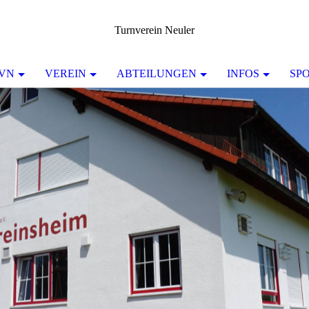
Turnverein Neuler
TVN
VEREIN
ABTEILUNGEN
INFOS
SP