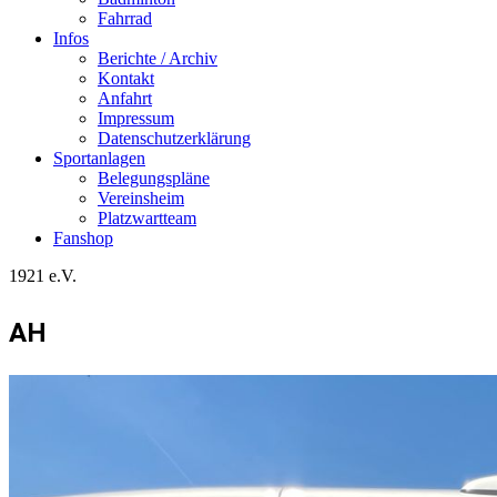
Fahrrad
Infos
Berichte / Archiv
Kontakt
Anfahrt
Impressum
Datenschutzerklärung
Sportanlagen
Belegungspläne
Vereinsheim
Platzwartteam
Fanshop
1921 e.V.
AH