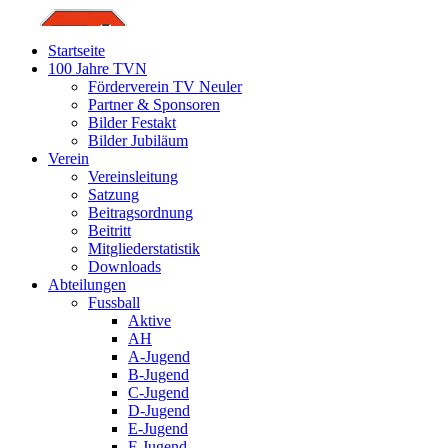
Startseite
100 Jahre TVN
Förderverein TV Neuler
Partner & Sponsoren
Bilder Festakt
Bilder Jubiläum
Verein
Vereinsleitung
Satzung
Beitragsordnung
Beitritt
Mitgliederstatistik
Downloads
Abteilungen
Fussball
Aktive
AH
A-Jugend
B-Jugend
C-Jugend
D-Jugend
E-Jugend
F-Jugend