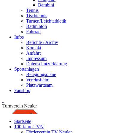
Bambini
Tennis
Tischtennis
Turnen/Leichtathletik
Badminton
Fahrrad
Infos
Berichte / Archiv
Kontakt
Anfahrt
Impressum
Datenschutzerklärung
Sportanlagen
Belegungspläne
Vereinsheim
Platzwartteam
Fanshop
Turnverein Neuler
Startseite
100 Jahre TVN
Förderverein TV Neuler