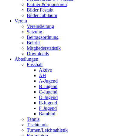
Partner & Sponsoren
Bilder Festakt
Bilder Jubiläum
Verein
Vereinsleitung
Satzung
Beitragsordnung
Beitritt
Mitgliederstatistik
Downloads
Abteilungen
Fussball
Aktive
AH
A-Jugend
B-Jugend
C-Jugend
D-Jugend
E-Jugend
F-Jugend
Bambini
Tennis
Tischtennis
Turnen/Leichtathletik
Badminton